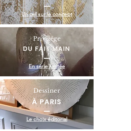
Un œil sur le concept
Privilège
DU FAIT MAIN
En série limitée
Dessiner
À PARIS
Le choix éditorial