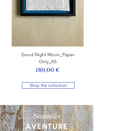
Good Night Moon_Paper
Only_A5
Prix
180,00 €
Shop the collection
Nouvelle
AVENTURE