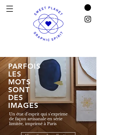
PARFOIS
LES
MOTS
SONT
DES
IMAGES
Un état d'esprit qui s'exprime
de façon artisanale en série
limitée, imprimé à Paris