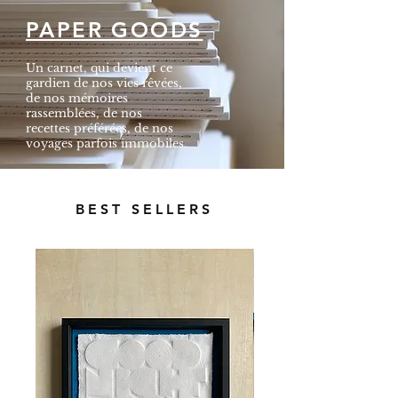
PAPER GOODS
Un carnet, qui devient
ce
gardien
de nos vies rêvées,
de nos mémoires
rassemblées,
de nos
recettes préférées,
de nos
voyages
parfois immobiles.
BEST SELLERS