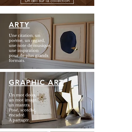
Un œil sur la collection
ARTY
Une citation, un
poème,
un regard,
une note de musique,
une inspiration
pour
de plus grands
formats.
GRAPHIC ART
Un mot doux,
un mot image,
un mantra.
Posé, scotché,
encadré.
À partager.