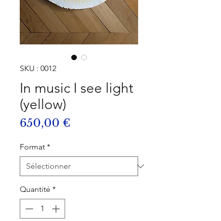
SKU : 0012
In music I see light
(yellow)
Prix
650,00 €
Format
*
Quantité
*