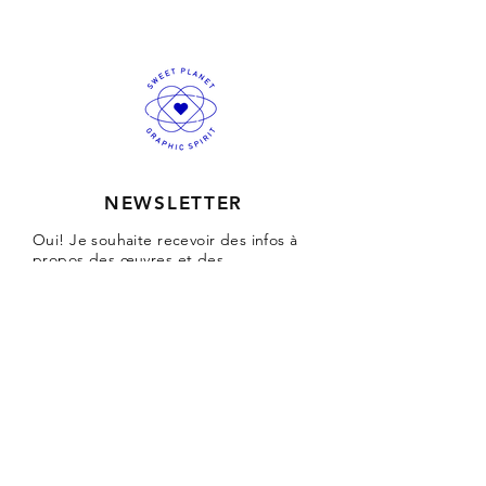
Format A4 : 21x29,7cm. VERSION OR.
Série limitée à 50 exemplaires.
Numérotée et signée par l'artiste.
Impression en dorure à chaud sur
papier coton blanc crème de 150gr.
Imprimé à Paris. Chaque pièce est
unique et cette légère variation d'un
exemplaire à l'autre en fait toute sa
richesse.
NEWSLETTER
Oui! Je souhaite recevoir des infos à
propos
des œuvres et des
événements de Sweet Planet
S'INSCRIRE